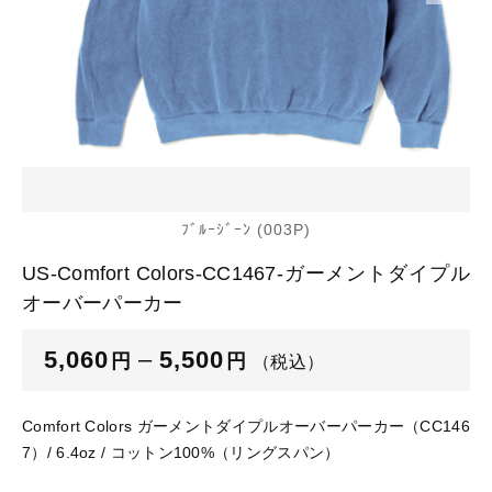
カートを確認する
glimmer
US
その他
SLOTH
在庫あり
セール
Tシャツ
並び順
スポーツウェア（ドライ）
US
スウェット
Tシャツ
ﾌﾞﾙｰｼﾞｰﾝ (003P)
ジャケット＆シャツ
US-Comfort Colors-CC1467-ガーメントダイプル
スポーツウェア（ドライ）
オーバーパーカー
キャップ
スウェット
5,060
–
5,500
円
円
（税込）
ニット帽
ジャケット＆シャツ
Comfort Colors ガーメントダイプルオーバーパーカー（CC146
ハット
7）/ 6.4oz / コットン100%（リングスパン）
キャップ