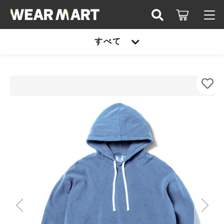
カートに商品を追加しました
キーワード検索
すべて
ログイン / 会員登録
US-Comfort Colors-CC1467-ガーメントダイプ
すべて
ルオーバーパーカー
お知らせ
カラー
こだわり検索
United athle
サイズ
お気に入り
親カテゴリ
数量
TRUSS
（税込）
United athle
Printstar
子カテゴリ
TRUSS
glimmer
ショッピングを続ける
Printstar
価格帯
SLOTH
～