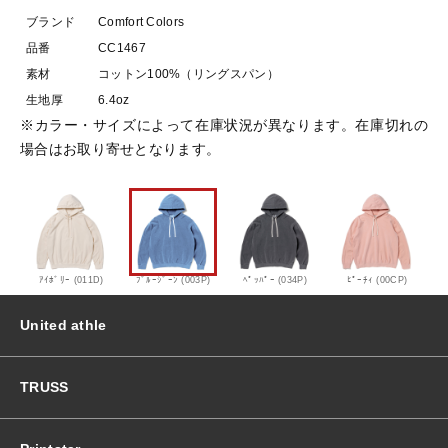
r
ブランド
Comfort Colors
s
おすすめ商品
品番
CC1467
-
素材
コットン100%（リングスパン）
C
生地厚
6.4oz
C
セール商品
1
※カラー・サイズによって在庫状況が異なります。在庫切れの
4
場合はお取り寄せとなります。
6
ランキング
7
-
ガ
スタイルブック
ー
メ
ｱｲﾎﾞﾘｰ (011D)
ﾌﾞﾙｰｼﾞｰﾝ (003P)
ﾍﾟｯﾊﾟｰ (034P)
ﾋﾟｰﾁｨ (00CP)
ン
ショッピングガイド
ト
United athle
ダ
イ
お知らせ
プ
TRUSS
ル
オ
ブログ
ー