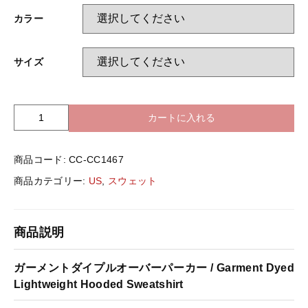
バッグ＆Other
カラー
ニット帽
プリント加工オプション
サイズ
ハット
ポロシャツ
カートに入れる
U
ロングスリーブ
バッグ＆Other
S
-
商品コード:
CC-CC1467
C
プリント加工オプション
o
商品カテゴリー:
US
,
スウェット
m
f
ポロシャツ
o
商品説明
r
t
ロングスリーブ
C
ガーメントダイプルオーバーパーカー / Garment Dyed
o
Lightweight Hooded Sweatshirt
l
新着商品
o