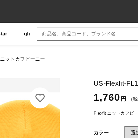
star
glimmer
SLOTH
US
Tシャツ
加しました
01KC-ニットカフビーニー
Flexfit-FL1501KC-ニットカフビーニー
子カテゴリ
US-Flexfi
ー
1,760
円
（
ズ
Flexfit ニットカフビ
その他
カラー
在庫あり
セ