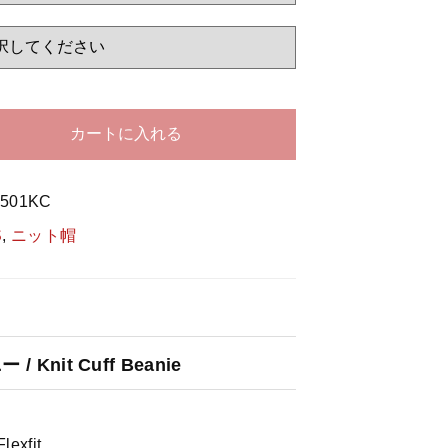
する
カートに入れる
1501KC
S
,
ニット帽
Knit Cuff Beanie
Flexfit