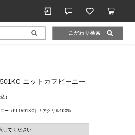
こだわり検索
スポーツウェア（ドライ）
スウェット
t-FL1501KC-ニットカフビーニー
（税込）
税込）
ーニー（FL1501KC） / アクリル100%
ール