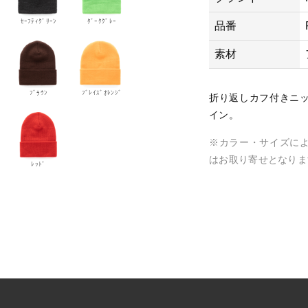
5
ｾｰﾌﾃｨｸﾞﾘｰﾝ
ﾀﾞｰｸｸﾞﾚｰ
品番
0
1
素材
K
C
ﾌﾞﾗｳﾝ
ﾌﾞﾚｲｽﾞｵﾚﾝｼﾞ
-
折り返しカフ付きニ
ニ
イン。
ッ
※カラー・サイズに
ト
はお取り寄せとなりま
カ
ﾚｯﾄﾞ
フ
ビ
ー
ニ
ー
個