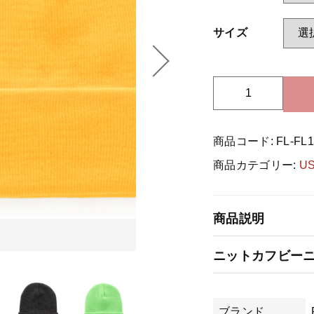
サイズ
ッピングを続ける
カートを確認
U
S
-
商品コード:
FL-FL
F
l
商品カテゴリー:
U
e
x
f
商品説明
i
t
ニットカフビーニー / 
-
F
L
1
ブランド