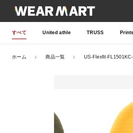
すべて
United athle
TRUSS
Print
カートに商品を追
ホーム
商品一覧
US-Flexfit-FL15
US-
親カテゴリ
カラ
サイ
数量
価格帯
～