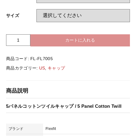
バッグ＆Other
サイズ
ニット帽
プリント加工オプション
ハット
ポロシャツ
カートに入れる
U
S
-
ロングスリーブ
バッグ＆Other
商品コード:
FL-FL7005
F
l
商品カテゴリー:
US
,
キャップ
e
プリント加工オプション
x
f
商品説明
i
ポロシャツ
t
-
5パネルコットンツイルキャップ / 5 Panel Cotton Twill
F
ロングスリーブ
L
7
ブランド
Flexfit
0
新着商品
0