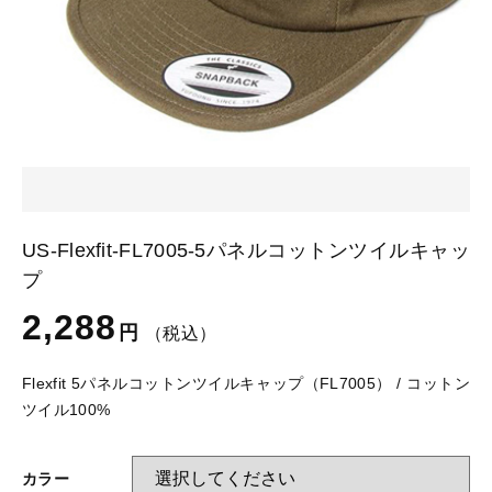
カートを確認する
glimmer
US
その他
SLOTH
在庫あり
セール
Tシャツ
並び順
スポーツウェア（ドライ）
US
スウェット
Tシャツ
US-Flexfit-FL7005-5パネルコットンツイルキャッ
ジャケット＆シャツ
プ
スポーツウェア（ドライ）
2,288
キャップ
円
（税込）
スウェット
Flexfit 5パネルコットンツイルキャップ（FL7005） / コットン
ニット帽
ツイル100%
ジャケット＆シャツ
ハット
カラー
キャップ