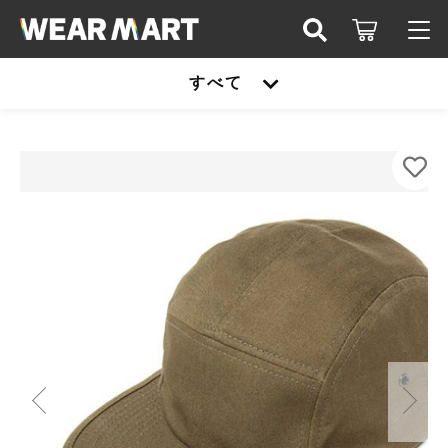
カートに商品を追加しました
キーワード検索
すべて
ログイン / 会員登録
US-Flexfit-FL7005-5パネルコットンツイルキ
すべて
ャップ
お知らせ
カラー
こだわり検索
United athle
サイズ
お気に入り
親カテゴリ
数量
TRUSS
（税込）
United athle
Printstar
子カテゴリ
TRUSS
glimmer
ショッピングを続ける
Printstar
価格帯
SLOTH
～