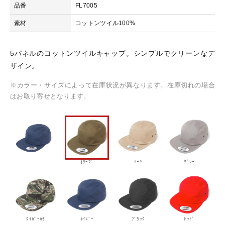
品番
FL7005
5
-
素材
コットンツイル100%
おすすめ商品
5
パ
ネ
5パネルのコットンツイルキャップ。シンプルでクリーンなデ
セール商品
ル
ザイン。
コ
ッ
※カラー・サイズによって在庫状況が異なります。在庫切れの場合
ランキング
ト
はお取り寄せとなります。
ン
ツ
スタイルブック
イ
ル
キ
ショッピングガイド
ャ
ｵﾘｰﾌﾞ
ｶｰｷ
ｸﾞﾚｰ
ッ
プ
お知らせ
個
ブログ
ﾀｲｶﾞｰｶﾓ
ﾈｲﾋﾞｰ
ﾌﾞﾗｯｸ
ﾚｯﾄﾞ