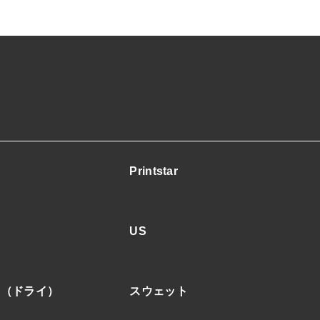
プ
個
Printstar
US
ア（ドライ）
スウェット