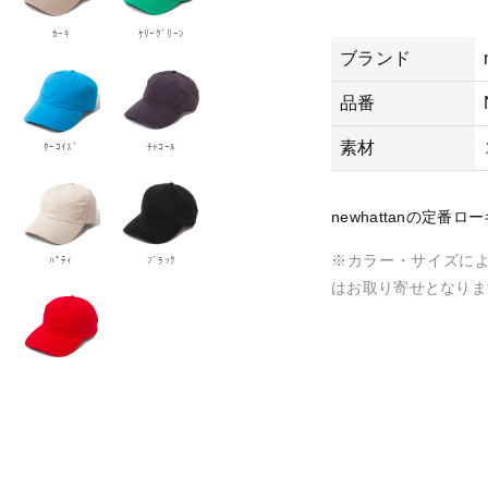
n
-
ｶｰｷ
ｹﾘｰｸﾞﾘｰﾝ
N
ブランド
F
品番
1
4
素材
ﾀｰｺｲｽﾞ
ﾁｬｺｰﾙ
0
0
-
newhattanの定
コ
※カラー・サイズに
ﾊﾟﾃｨ
ﾌﾞﾗｯｸ
ッ
はお取り寄せとなりま
ト
ン
ツ
イ
ル
キ
ャ
ッ