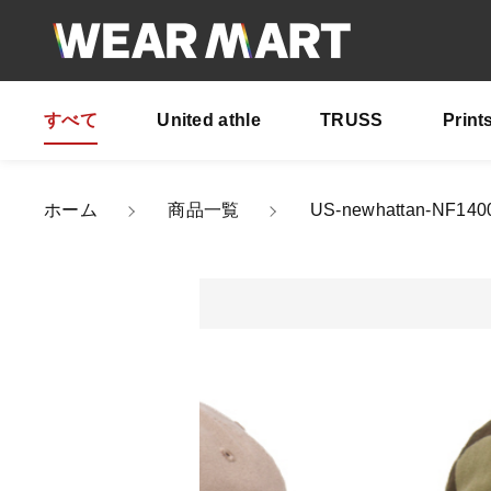
すべて
United athle
TRUSS
Print
カートに商品を追
ホーム
商品一覧
US-newhattan-N
US-
親カテゴリ
カラ
サイ
数量
価格帯
～