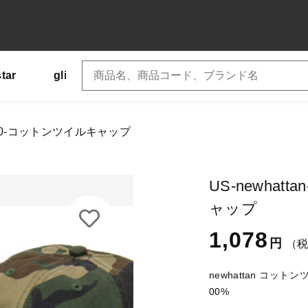
star
glimmer
SLOTH
US
Tシャツ
加しました
F1400-コットンツイルキャップ
newhattan-NF1400-コットンツイルキャップ
子カテゴリ
US-newhat
ー
ャップ
ズ
1,078
円
（
その他
newhattan コット
00%
在庫あり
セ