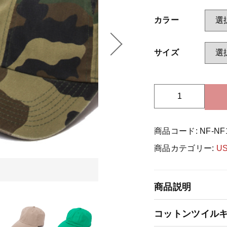
カラー
ッピングを続ける
カートを確認
サイズ
U
S
-
商品コード:
NF-NF
n
e
商品カテゴリー:
U
w
h
a
商品説明
t
t
コットンツイルキャップ
a