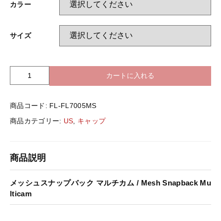
カラー
バッグ＆Other
ニット帽
プリント加工オプション
サイズ
ハット
ポロシャツ
カートに入れる
U
S
ロングスリーブ
バッグ＆Other
-
商品コード:
FL-FL7005MS
F
l
プリント加工オプション
商品カテゴリー:
US
,
キャップ
e
x
f
ポロシャツ
商品説明
i
t
-
ロングスリーブ
メッシュスナップバック マルチカム / Mesh Snapback Mu
F
lticam
L
7
新着商品
0