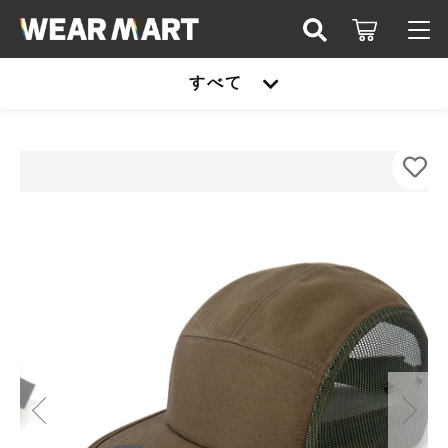
カートに商品を追加しました
キーワード検索
すべて
ログイン / 会員登録
US-Flexfit-FL7005MS-メッシュスナップバッ
すべて
ク マルチカム
お知らせ
カラー
こだわり検索
United athle
サイズ
お気に入り
親カテゴリ
数量
TRUSS
（税込）
United athle
Printstar
子カテゴリ
TRUSS
glimmer
ショッピングを続ける
Printstar
価格帯
SLOTH
～