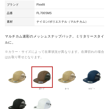
ブランド
Flexfit
0
5
おすすめ商品
品番
FL7005MS
M
S
素材
ナイロン/ポリエステル（マルチカム）
-
セール商品
メ
ッ
マルチカム迷彩のメッシュスナップバック。ミリタリースタイ
シ
ルに。
ランキング
ュ
ス
※カラー・サイズによって在庫状況が異なります。在庫切れの場合
ナ
はお取り寄せとなります。
スタイルブック
ッ
プ
バ
ショッピングガイド
ッ
ク
マ
ｵﾘｰﾌﾞ
ｶｰｷ
ﾈｲﾋﾞｰ
お知らせ
ル
チ
カ
ブログ
ム