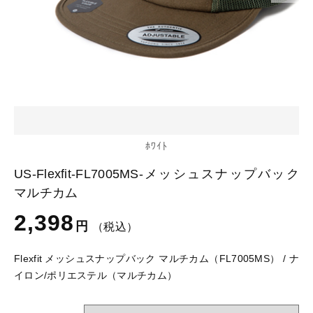
カートを確認する
glimmer
US
その他
SLOTH
在庫あり
セール
Tシャツ
並び順
スポーツウェア（ドライ）
US
スウェット
Tシャツ
ﾎﾜｲﾄ
ジャケット＆シャツ
US-Flexfit-FL7005MS-メッシュスナップバック
スポーツウェア（ドライ）
マルチカム
キャップ
2,398
スウェット
円
（税込）
ニット帽
Flexfit メッシュスナップバック マルチカム（FL7005MS） / ナ
ジャケット＆シャツ
イロン/ポリエステル（マルチカム）
ハット
キャップ