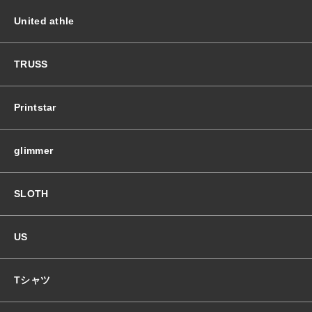
個
United athle
TRUSS
Printstar
glimmer
SLOTH
US
Tシャツ