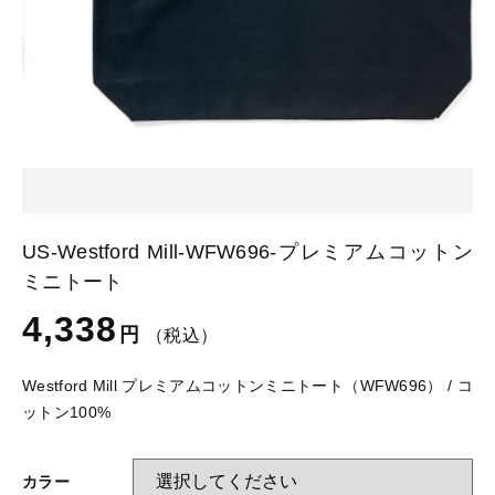
カートを確認する
glimmer
US
その他
SLOTH
在庫あり
セール
Tシャツ
並び順
スポーツウェア（ドライ）
US
スウェット
Tシャツ
US-Westford Mill-WFW696-プレミアムコットン
ジャケット＆シャツ
ミニトート
スポーツウェア（ドライ）
4,338
キャップ
円
（税込）
スウェット
Westford Mill プレミアムコットンミニトート（WFW696） / コ
ニット帽
ットン100%
ジャケット＆シャツ
ハット
カラー
キャップ