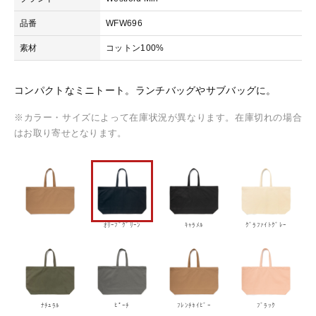
W
品番
WFW696
F
おすすめ商品
W
素材
コットン100%
6
9
セール商品
6
コンパクトなミニトート。ランチバッグやサブバッグに。
-
プ
※カラー・サイズによって在庫状況が異なります。在庫切れの場合
ランキング
レ
はお取り寄せとなります。
ミ
ア
スタイルブック
ム
コ
ッ
ショッピングガイド
ト
ｵﾘｰﾌﾞｸﾞﾘｰﾝ
ｷｬﾗﾒﾙ
ｸﾞﾗﾌｧｲﾄｸﾞﾚｰ
ン
ミ
お知らせ
ニ
ト
ー
ﾅﾁｭﾗﾙ
ﾋﾟｰﾁ
ﾌﾚﾝﾁﾈｲﾋﾞｰ
ﾌﾞﾗｯｸ
ブログ
ト