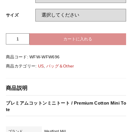
バッグ＆Other
サイズ
ニット帽
プリント加工オプション
ハット
ポロシャツ
カートに入れる
U
S
-
ロングスリーブ
バッグ＆Other
商品コード:
WFW-WFW696
W
e
商品カテゴリー:
US
,
バッグ＆Other
s
プリント加工オプション
t
f
商品説明
o
ポロシャツ
r
d
プレミアムコットンミニトート / Premium Cotton Mini To
M
ロングスリーブ
te
i
l
l
新着商品
ブランド
Westford Mill
-