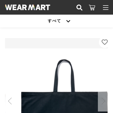
カートに商品を追加しました
キーワード検索
すべて
ログイン / 会員登録
US-Westford Mill-WFW696-プレミアムコット
すべて
ンミニトート
お知らせ
カラー
こだわり検索
United athle
サイズ
お気に入り
親カテゴリ
数量
TRUSS
（税込）
United athle
Printstar
子カテゴリ
TRUSS
glimmer
ショッピングを続ける
Printstar
価格帯
SLOTH
～